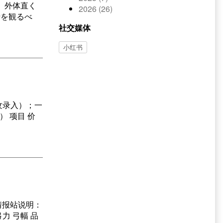
、外体直く
2026 (26)
行を観るべ
社交媒体
小红书
指纹录入）；一
） 项目 价
 情报站说明：
力 弓幅 品