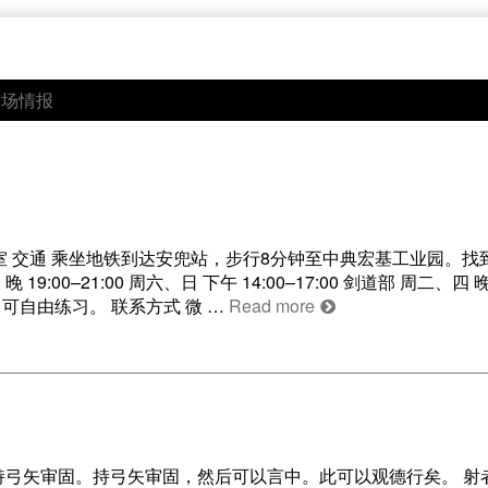
市场情报
02室 交通 乘坐地铁到达安兜站，步行8分钟至中典宏基工业园。
0–21:00 周六、日 下午 14:00–17:00 剑道部 周二、四 晚 1
开放，可自由练习。 联系方式 微 …
Read more
持弓矢审固。持弓矢审固，然后可以言中。此可以观德行矣。 射