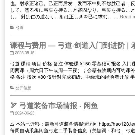
也。射求正诸己。己正而后发，发而不中则不怨胜己者，反
して、然る後に弓矢を持ること審固なり。弓矢を持るこ
し。 射は仁の道なり。射は正しきを己に求む。 …
Read 
弓道
课程与费用 — 弓道·剑道入门到进阶 |
2025-05-15
弓道 课程 项目 价格 备注 体验课 ¥150 零基础可报名 
周两课（周六日下午或周一三夜）；会籍有效期内可约课补课；练习
格 备注 按次 ¥80 仅针对完成初级、中级班的经验者开放 半年
公开信息
🏹 弓道装备市场情报 · 闲鱼
2024-06-23
⚠️ 本站已迁移：最新弓道装备情报请访问 https://hao123.
每周自动采集闲鱼弓道二手装备信息（关键词：和弓、弓道弽）