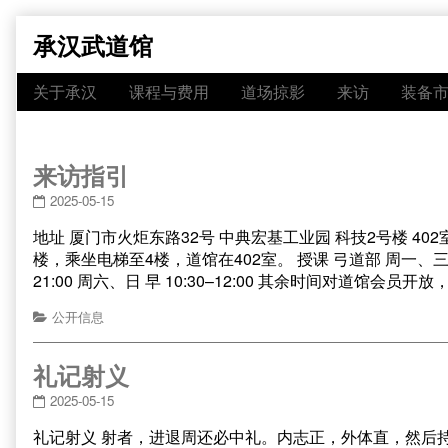
Skip
承汉武道馆
to
content
关于承汉
课程与费用
道场掠影
来访
装备
来访指引
2025-05-15
地址 厦门市火炬东路32号 中典宏基工业园 科技2号楼 4
楼，乘坐电梯至4楼，道馆在402室。 授课 弓道部 周一、三 晚 19:0
21:00 周六、日 早 10:30–12:00 其余时间对道馆会员
公开信息
礼记射义
2025-05-15
礼记射义 射者，进退周还必中礼。内志正，外体直，然后