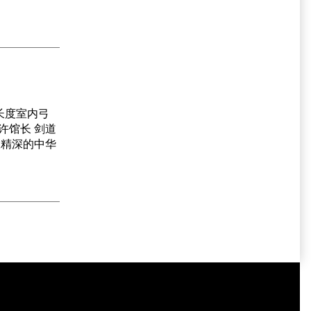
长度室内弓
许馆长 剑道
大精深的中华