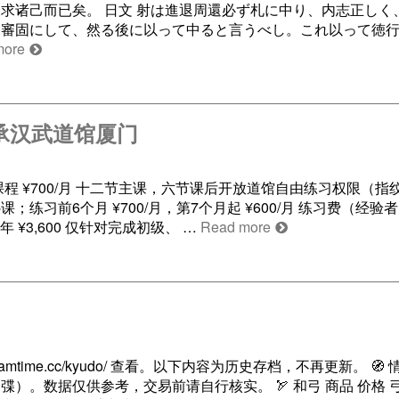
求诸己而已矣。 日文 射は進退周還必ず札に中り、内志正しく
と審固にして、然る後に以って中ると言うべし。これ以って徳
more
 承汉武道馆厦门
入门课程 ¥700/月 十二节主课，六节课后开放道馆自由练习权限（
前6个月 ¥700/月，第7个月起 ¥600/月 练习费（经验者
 ¥3,600 仅针对完成初级、 …
Read more
teamtime.cc/kyudo/ 查看。以下内容为历史存档，不再更新。 
。数据仅供参考，交易前请自行核实。 🏹 和弓 商品 价格 弓