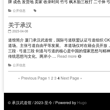
牌 成色 发货地 卖家 收录时间 竹弓 枫木胎三枚打 二寸伸 弓力1
公开信息
关于承汉
2023-04-08
道馆简介 厦门承汉武道馆，国际弓道联盟认证弓道组织 CK
道场。主张弓道自由平等发展。 本道场仅对在籍会员开放，
三段 · 弓道三段 剑道与弓道的核心是中国的儒家思想与
传统思想与文化。两岸小 …
Read more
公开信息
«
Previous Page
1
2
3
4
Next Page
»
© 承汉武道馆 / 2023-至今 / Powered by
Hugo