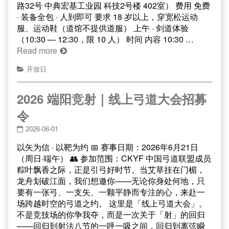
路32号 中典宏基工业园 科技2号楼 402室） 费用 免费
· 装备全包 · 人到即可 要求 18 岁以上，穿宽松运动
服、运动鞋（道馆不提供道服） 上午 · 剑道体验
（10:30 — 12:30，限 10 人） 时间 内容 10:30 …
Read more
开放日
2026 端阳竞射｜线上弓道大会招募
令
2026-06-01
以矢为信 · 以靶为约 📅 赛事日期：2026年6月21日
（周日·端午） 👥 参加范围：CKYF 中国弓道联盟成员
粽叶飘香之际，正是引弓好时节。当艾草挂在门楣，
龙舟划破江面，我们想邀你——无论你身处何地，只
要有一张弓、一支矢、一颗平静而专注的心，来赴一
场跨越时空的弓道之约。 这里是「线上弓道大会」。
不是竞技场的你争我夺，而是一次关于「射」的回归
——回归到射法八节的一呼一吸之间，回归到离弦瞬