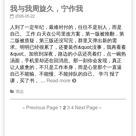
我与我周旋久，宁作我
2026-05-22
人到了一定年纪，最难对付的，往往不是别人，而是
自己。 工作 白天在公司里改方案，第一版被推翻，第
二版被质疑，第三版还没写完，群里又弹出新的需
求。明明已经很累了，还要装作&quot;没事，我再看看
&quot;。加班到深夜，路边的小店还亮着灯，点一碗热
汤面，手机里却还在回消息。那一刻你会发现，真正
让人疲惫的，不只是工作本身，而是心里那个一直逼
自己不能输、不能慢、不能掉队的自己。 学习 报了
课，买了书， …
Read more
周边
«
Previous Page
1
2
3
4
Next Page
»