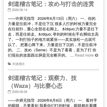
剑道稽古笔记：攻め与打击的连贯
2026-06-14
——许师兄指导 · 2026年6月13日（周六） 一、你的
力量是往前冲，不是往下沉 很多人打的时候力量完全
在往前扑，重心全部在右脚上。 &ldquo;力量不是往下
走，而是往前走。&rdquo; 举剑的时候右手右脚抬太高
了。一到打拍子的地方就紧张——其实放松一点就可
以了。 把重心降下来。力量是往下沉的，不是往前冲
的。 二、攻め（Seme）不是为了看看，是为了打 你
们现在的攻面跟出胴是完全断开的。 …
Read more
剑道稽古
剑道稽古笔记：观察力、技
（Waza）与比赛心态
2026-06-06
——许师兄指导 · 2026年6月6日（周六） 一、看对手
的眼睛，不要看剑 我看你们打的时候，眼睛都在看哪