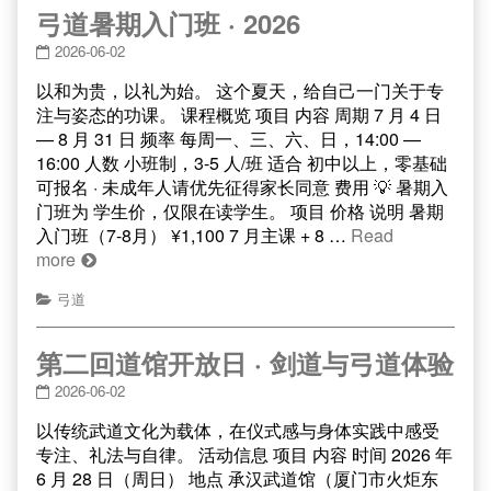
弓道暑期入门班 · 2026
2026-06-02
以和为贵，以礼为始。 这个夏天，给自己一门关于专
注与姿态的功课。 课程概览 项目 内容 周期 7 月 4 日
— 8 月 31 日 频率 每周一、三、六、日，14:00 —
16:00 人数 小班制，3-5 人/班 适合 初中以上，零基础
可报名 · 未成年人请优先征得家长同意 费用 💡 暑期入
门班为 学生价，仅限在读学生。 项目 价格 说明 暑期
入门班（7-8月） ¥1,100 7 月主课 + 8 …
Read
more
弓道
第二回道馆开放日 · 剑道与弓道体验
2026-06-02
以传统武道文化为载体，在仪式感与身体实践中感受
专注、礼法与自律。 活动信息 项目 内容 时间 2026 年
6 月 28 日（周日） 地点 承汉武道馆（厦门市火炬东