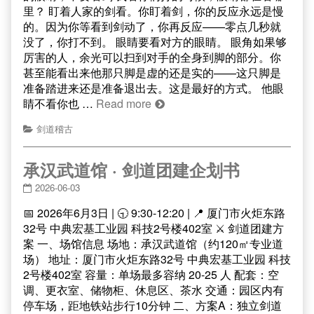
里？ 盯着人家的剑看。你盯着剑，你的反应永远是慢
的。因为你等看到剑动了，你再反应——零点几秒就
没了，你打不到。 眼睛要看对方的眼睛。 眼角如果够
厉害的人，余光可以扫到对手的全身到脚的部分。你
甚至能看出来他那只脚是虚的还是实的——这只脚是
准备踏进来还是准备退出去。这是最好的方式。 他眼
睛不看你也 …
Read more
剑道稽古
承汉武道馆 · 剑道团建企划书
2026-06-03
📅 2026年6月3日 | 🕤 9:30-12:20 | 📍 厦门市火炬东路
32号 中典宏基工业园 科技2号楼402室 ⚔️ 剑道团建方
案 一、场馆信息 场地：承汉武道馆（约120㎡专业道
场） 地址：厦门市火炬东路32号 中典宏基工业园 科技
2号楼402室 容量：单场最多容纳 20-25 人 配套：空
调、更衣室、储物柜、休息区、茶水 交通：园区内有
停车场，距地铁站步行10分钟 二、方案A：独立剑道