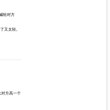
喊给对方
打了又太轻。
比对方高一个