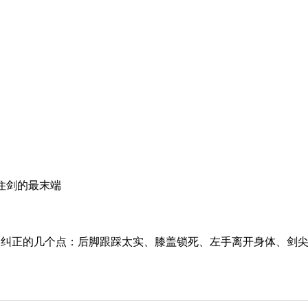
住剑的最末端
被纠正的几个点：后脚跟踩太实、膝盖锁死、左手离开身体、剑