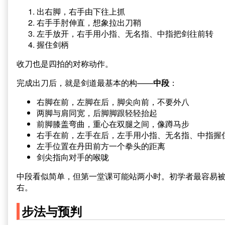
出右脚，右手由下往上抓
右手手肘伸直，想象拉出刀鞘
左手放开，右手用小指、无名指、中指把剑往前转
握住剑柄
收刀也是四拍的对称动作。
完成出刀后，就是剑道最基本的构——
中段
：
右脚在前，左脚在后，脚尖向前，不要外八
两脚与肩同宽，后脚脚跟轻轻抬起
前脚膝盖弯曲，重心在双腿之间，像蹲马步
右手在前，左手在后，左手用小指、无名指、中指握
左手位置在丹田前方一个拳头的距离
剑尖指向对手的喉咙
中段看似简单，但第一堂课可能站两小时。初学者最容易
右。
步法与预判