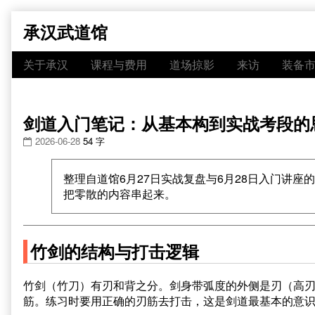
Skip
承汉武道馆
to
content
关于承汉
课程与费用
道场掠影
来访
装备
剑道入门笔记：从基本构到实战考段的
2026-06-28
54 字
整理自道馆6月27日实战复盘与6月28日入门讲
把零散的内容串起来。
竹剑的结构与打击逻辑
竹剑（竹刀）有刃和背之分。剑身带弧度的外侧是刃（高
筋。练习时要用正确的刃筋去打击，这是剑道最基本的意