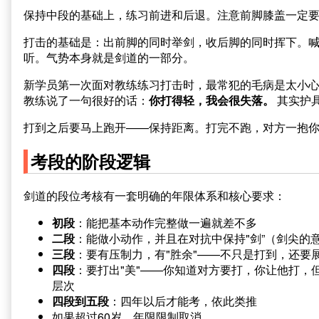
保持中段的基础上，练习前进和后退。注意前脚膝盖一定
打击的基础是：出前脚的同时举剑，收后脚的同时挥下。喊
听。气势本身就是剑道的一部分。
新学员第一次面对教练练习打击时，最常犯的毛病是太小
教练说了一句很好的话：
你打得轻，我会很失落。
其实护
打到之后要马上跑开——保持距离。打完不跑，对方一抱
考段的阶段逻辑
剑道的段位考核有一套明确的年限体系和核心要求：
初段
：能把基本动作完整做一遍就差不多
二段
：能做小动作，并且在对抗中保持"剑”（剑尖的
三段
：要有压制力，有"胜余"——不只是打到，还要
四段
：要打出"美"——你知道对方要打，你让他打
层次
四段到五段
：四年以后才能考，依此类推
如果超过60岁，年限限制取消