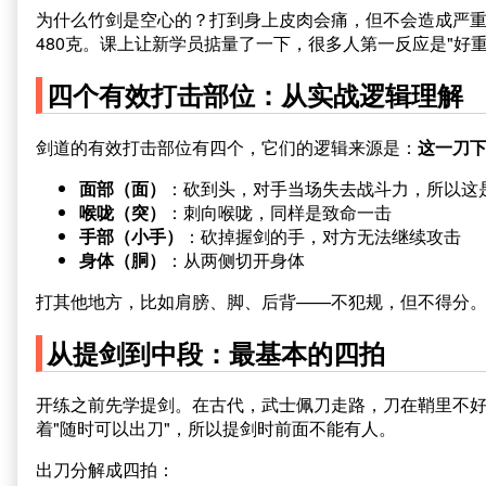
为什么竹剑是空心的？打到身上皮肉会痛，但不会造成严重
480克。课上让新学员掂量了一下，很多人第一反应是"好
四个有效打击部位：从实战逻辑理解
剑道的有效打击部位有四个，它们的逻辑来源是：
这一刀
面部（面）
：砍到头，对手当场失去战斗力，所以这
喉咙（突）
：刺向喉咙，同样是致命一击
手部（小手）
：砍掉握剑的手，对方无法继续攻击
身体（胴）
：从两侧切开身体
打其他地方，比如肩膀、脚、后背——不犯规，但不得分
从提剑到中段：最基本的四拍
开练之前先学提剑。在古代，武士佩刀走路，刀在鞘里不
着"随时可以出刀"，所以提剑时前面不能有人。
出刀分解成四拍：