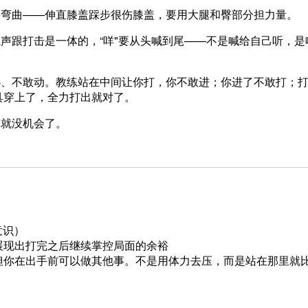
要弯曲——伸直膝盖踩步很伤膝盖，要用大腿和臀部分担力量。
声跟打击是一体的，“咩"要从头喊到尾——不是喊给自己听，是
心、不敢动。教练站在中间让你打，你不敢进；你进了不敢打；
具穿上了，全力打出就对了。
你就没机会了。
意识）
展现出打完之后继续掌控局面的余裕
，但你在出手前可以做其他事。不是用体力去压，而是站在那里就