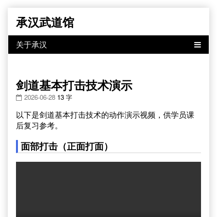
Skip
承汉武道馆
to
content
剑道基本打击技术演示
2026-06-28
13 字
以下是剑道基本打击技术的动作演示视频，供学员课
后复习参考。
面部打击（正面打面）