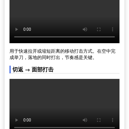
用于快速拉开或缩短距离的移动打击方式。在空中完
成举刀，落地的同时打出，节奏感是关键。
切返 → 面部打击